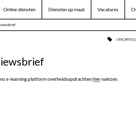
Online diensten
Diensten op maat
Vacatures
Ov
niewsbrief
UNCATEGO
niewsbrief
 ons e-learning platform overheidsopdrachten
hier
nalezen.