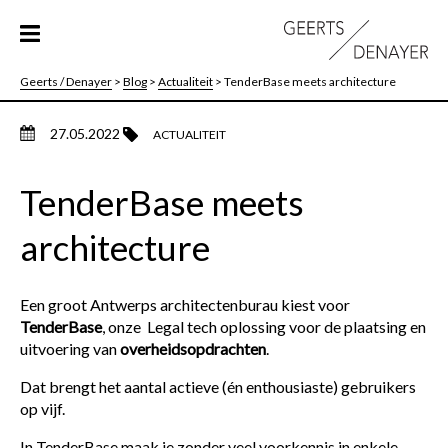
Geerts / Denayer
>
Blog
>
Actualiteit
>
TenderBase meets architecture
27.05.2022
ACTUALITEIT
TenderBase meets
architecture
Een groot Antwerps architectenburau kiest voor
TenderBase
, onze Legal tech oplossing voor de plaatsing en
uitvoering van
overheidsopdrachten
.
Dat brengt het aantal actieve (én enthousiaste) gebruikers
op vijf.
In TenderBase maak je zonder veel voorkennis in enkele